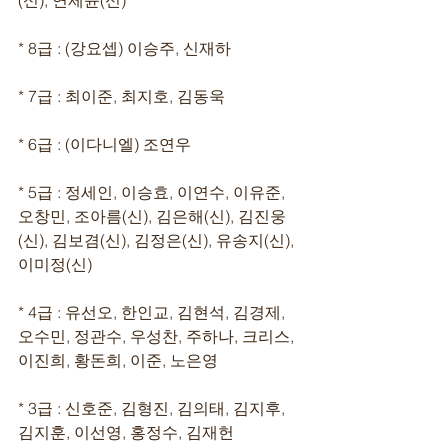
(신), 연제윤(신)
* 8급 : (강요셉) 이승주, 신재하
* 7급 : 최이준, 최지호, 김동욱
* 6급 : (이다니엘) 조연우
* 5급 : 정세인, 이승효, 이연수, 이유준, 
오창민, 조아름(신), 김은해(신), 김진웅
(신), 김보겸(신), 김정은(신), 유송지(신), 
이미정(신)  
* 4급 : 유선오, 한인교, 김현석, 김경제, 
오수민, 정관수, 우성찬, 주하나, 크리스, 
이진희, 황돈희, 이준, 노은영 
* 3급 : 신호준, 김형진, 김의태, 김지후, 
김지훈, 이선영, 홍정수, 김재헌