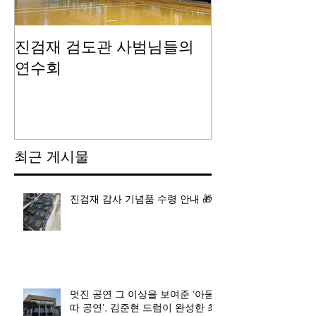
진검재 검도관 사범님들의
진검재 자체 
연수회
최근 게시물
진검재 감사 기념품 수령 안내 🎁
멋진 공연 그 이상을 보여준 '아묻
따 공연', 김준현 드럼이 완성한 최