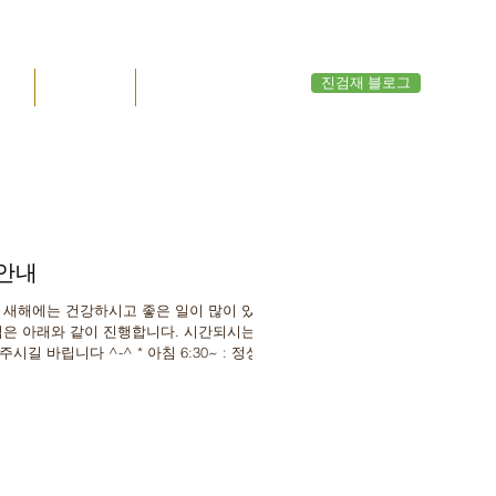
진검재 블로그
공지
관원 응답
영상관
 안내
기
아래와 같이 진행합니다. 시간되시는 분
시길 바립니다 ^-^ * 아침 6:30~ : 정상