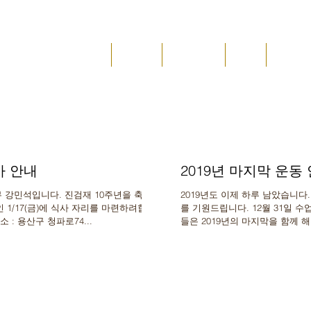
JAE
메인
진검재
수업 안내
위치
소식&
도 진검재
사 안내
2019년 마지막 운동
2019년도 이제 하루 남았습니다. 새해에는 건강하시고 좋은 일이 많이 있
인 1/17(금)에 식사 자리를 마련하려합니
를 기원드립니다. 12월 31일 수업은 
시 : 2020.1. 17(금) 오후 7시 장소 : 용산구 청파로74...
들은 2019년의 마지막을 함께 해주
*...