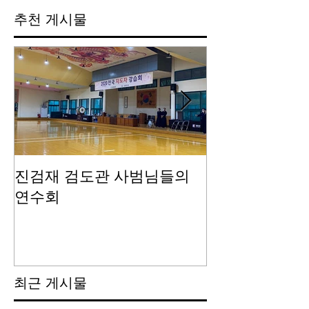
추천 게시물
진검재 검도관 사범님들의
진검재 자체 
연수회
최근 게시물