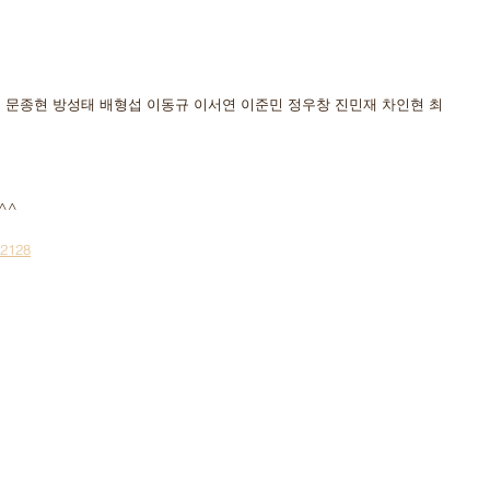
민 문종현 방성태 배형섭 이동규 이서연 이준민 정우창 진민재 차인현 최
^^
/2128