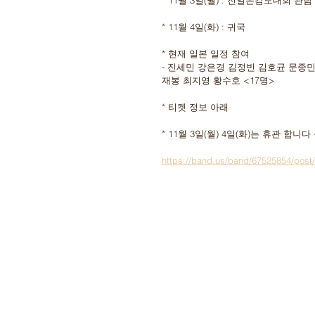
* 11월 3일(월) : 전일본검도대회 관람
* 11월 4일(화) : 귀국 
* 현재 일본 일정 참여
- 진세민 강은경 김정빈 김호균 문종
재봉 최지영 황수호 <17명>
* 티켓 정보 아래
* 11월 3일(월) 4일(화)는 휴관 합니다 
https://band.us/band/67525854/post