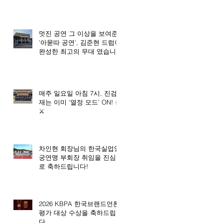
멋진 공연 그 이상을 보여준
'아묻따 공연', 김준현 드럼이
완성한 최고의 무대 였습니
다. 🥇
매주 일요일 아침 7시, 진검
재는 이미 ‘열정 모드’ ON! ☀️
⚔️
차인현 회장님의 한국실업양
궁연맹 부회장 취임을 진심으
로 축하드립니다!
2026 KBPA 한국브랜드언론
평가 대상 수상을 축하드립니
다