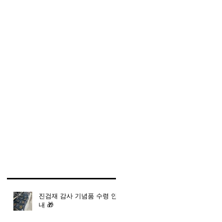
진검재 감사 기념품 수령 안
내 🎁