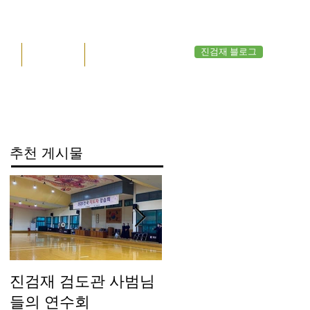
진검재 블로그
공지
관원 응답
영상관
추천 게시물
진검재 검도관 사범님
진검재 자체 방역실시
들의 연수회