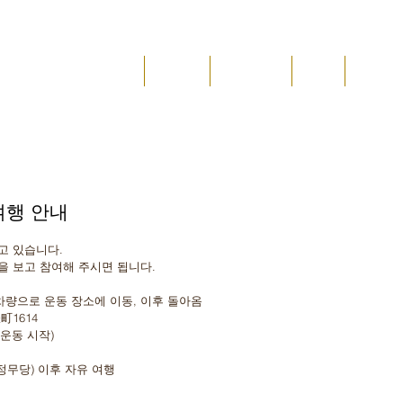
JAE
메인
진검재
수업 안내
위치
소식&
도 진검재
 여행 안내
고 있습니다. 
을 보고 참여해 주시면 됩니다.
3시 차량으로 운동 장소에 이동, 이후 돌아옴
町1614
운동 시작)
문(정무당) 이후 자유 여행