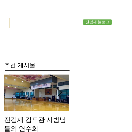
진검재 블로그
공지
관원 응답
영상관
추천 게시물
진검재 검도관 사범님
진검재 자체 방역실시
들의 연수회