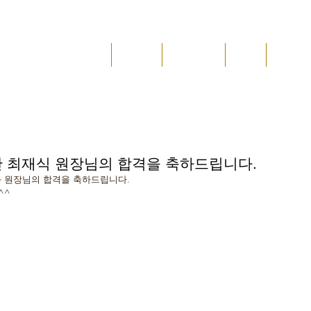
JAE
메인
진검재
수업 안내
위치
소식&
도 진검재
단 최재식 원장님의 합격을 축하드립니다.
치과 원장님의 합격을 축하드립니다.
^^