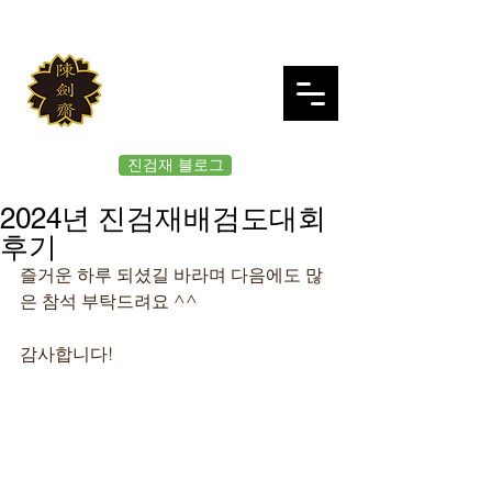
JINKUMJAE
대한검도회 여의도 진검재
진검재 블로그
2024년 진검재배검도대회
후기
즐거운 하루 되셨길 바라며 다음에도 많
은 참석 부탁드려요 ^^
감사합니다!