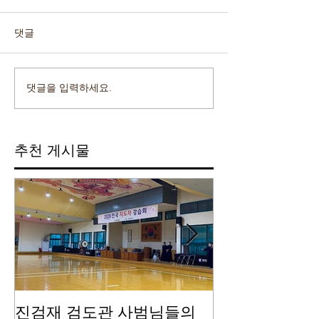
댓글
댓글을 입력하세요.
추천 게시물
진검재 검도관 사범님들의
진검재 자체 