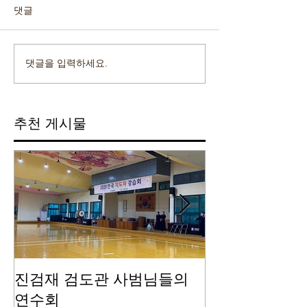
댓글
댓글을 입력하세요.
추천 게시물
진검재 검도관 사범님들의
진검재 자체 
연수회