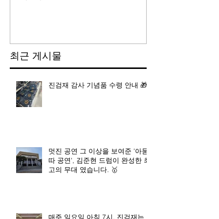
최근 게시물
진검재 감사 기념품 수령 안내 🎁
멋진 공연 그 이상을 보여준 '아묻
따 공연', 김준현 드럼이 완성한 최
고의 무대 였습니다. 🥇
매주 일요일 아침 7시, 진검재는