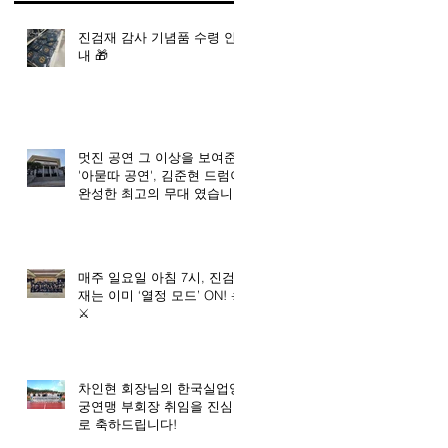
진검재 감사 기념품 수령 안
내 🎁
멋진 공연 그 이상을 보여준
'아묻따 공연', 김준현 드럼이
완성한 최고의 무대 였습니
다. 🥇
매주 일요일 아침 7시, 진검
재는 이미 ‘열정 모드’ ON! ☀️
⚔️
차인현 회장님의 한국실업양
궁연맹 부회장 취임을 진심으
로 축하드립니다!