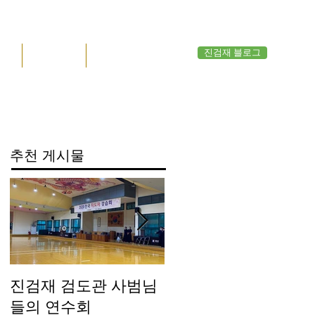
진검재 블로그
공지
관원 응답
영상관
추천 게시물
진검재 검도관 사범님
진검재 자체 방역실시
들의 연수회