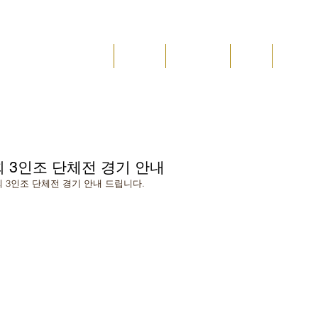
JAE
메인
진검재
수업 안내
위치
소식&
도 진검재
 3인조 단체전 경기 안내
 3인조 단체전 경기 안내 드립니다.