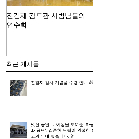
진검재 검도관 사범님들의
진검재 자체 
연수회
최근 게시물
진검재 감사 기념품 수령 안내 🎁
멋진 공연 그 이상을 보여준 '아묻
따 공연', 김준현 드럼이 완성한 최
고의 무대 였습니다. 🥇