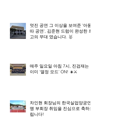
멋진 공연 그 이상을 보여준 '아묻
따 공연', 김준현 드럼이 완성한 최
고의 무대 였습니다. 🥇
매주 일요일 아침 7시, 진검재는
이미 ‘열정 모드’ ON! ☀️⚔️
차인현 회장님의 한국실업양궁연
맹 부회장 취임을 진심으로 축하드
립니다!