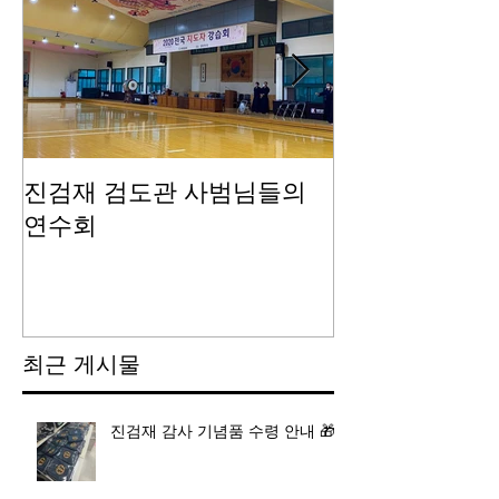
진검재 검도관 사범님들의
진검재 자체 
연수회
최근 게시물
진검재 감사 기념품 수령 안내 🎁