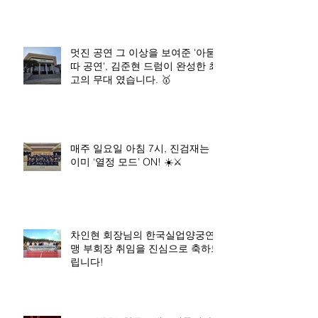
멋진 공연 그 이상을 보여준 '아묻
따 공연', 김준현 드럼이 완성한 최
고의 무대 였습니다. 🥇
매주 일요일 아침 7시, 진검재는
이미 ‘열정 모드’ ON! ☀️⚔️
차인현 회장님의 한국실업양궁연
맹 부회장 취임을 진심으로 축하드
립니다!