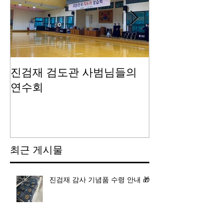
진검재 검도관 사범님들의
진검재 자체 
연수회
최근 게시물
진검재 감사 기념품 수령 안내 🎁