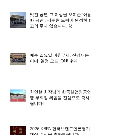
멋진 공연 그 이상을 보여준 '아묻
따 공연', 김준현 드럼이 완성한 최
고의 무대 였습니다. 🥇
매주 일요일 아침 7시, 진검재는
이미 ‘열정 모드’ ON! ☀️⚔️
차인현 회장님의 한국실업양궁연
맹 부회장 취임을 진심으로 축하드
립니다!
2026 KBPA 한국브랜드언론평가
대상 수상을 축하드립니다