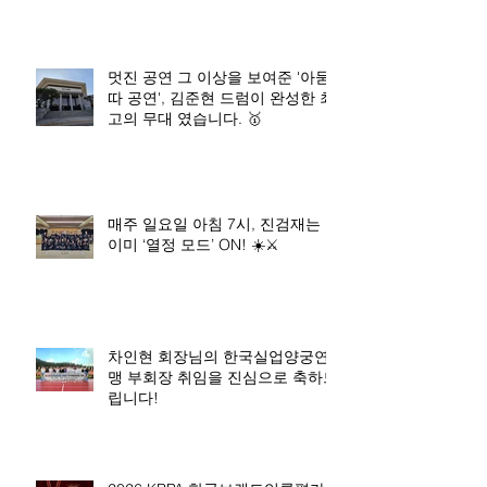
멋진 공연 그 이상을 보여준 '아묻
따 공연', 김준현 드럼이 완성한 최
고의 무대 였습니다. 🥇
매주 일요일 아침 7시, 진검재는
이미 ‘열정 모드’ ON! ☀️⚔️
차인현 회장님의 한국실업양궁연
맹 부회장 취임을 진심으로 축하드
립니다!