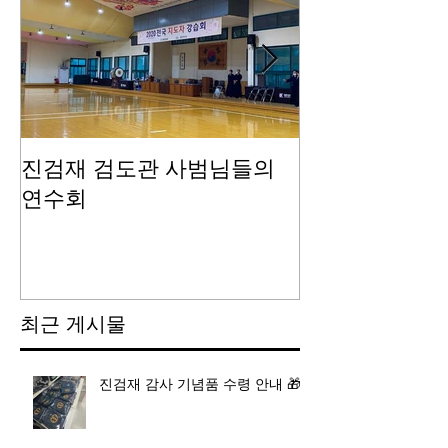
진검재 검도관 사범님들의
진검재 자체 
연수회
최근 게시물
진검재 감사 기념품 수령 안내 🎁