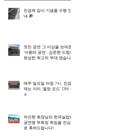
진검재 감사 기념품 수령 안
내 🎁
멋진 공연 그 이상을 보여준
'아묻따 공연', 김준현 드럼이
완성한 최고의 무대 였습니
다. 🥇
매주 일요일 아침 7시, 진검
재는 이미 ‘열정 모드’ ON! ☀️
⚔️
차인현 회장님의 한국실업양
궁연맹 부회장 취임을 진심으
로 축하드립니다!