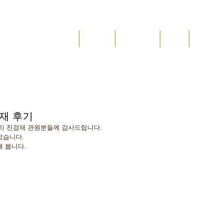
JAE
메인
진검재
수업 안내
위치
소식&
도 진검재
재 후기
리 진검재 관원분들께 감사드립니다.
었습니다.
 봅니다.