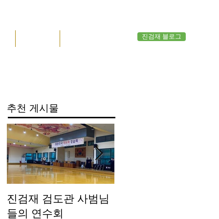
진검재 블로그
공지
관원 응답
영상관
추천 게시물
진검재 검도관 사범님
진검재 자체 방역실시
들의 연수회