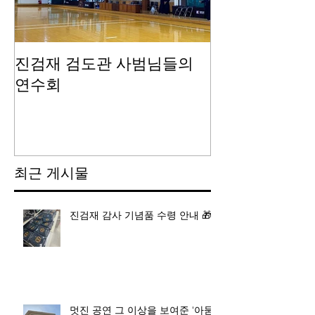
진검재 검도관 사범님들의
진검재 자체 
연수회
최근 게시물
진검재 감사 기념품 수령 안내 🎁
멋진 공연 그 이상을 보여준 '아묻