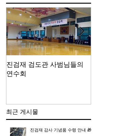
진검재 검도관 사범님들의
진검재 자체 
연수회
최근 게시물
진검재 감사 기념품 수령 안내 🎁