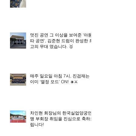
멋진 공연 그 이상을 보여준 '아묻
따 공연', 김준현 드럼이 완성한 최
고의 무대 였습니다. 🥇
매주 일요일 아침 7시, 진검재는
이미 ‘열정 모드’ ON! ☀️⚔️
차인현 회장님의 한국실업양궁연
맹 부회장 취임을 진심으로 축하드
립니다!