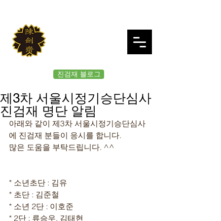
JINKUMJAE
대한검도회 여의도 진검재
진검재 블로그
제3차 서울시정기승단심사
진검재 명단 알림
아래와 같이 제3차 서울시정기승단심사
에 진검재 분들이 응시를 합니다. 
많은 도움을 부탁드립니다. ^^
* 소년초단 : 김유
* 초단 : 김준철
* 소년 2단 : 이호준
* 2단 : 류승우, 김태현