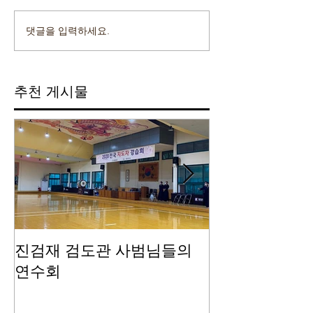
댓글을 입력하세요.
추천 게시물
진검재 검도관 사범님들의
진검재 자체 
연수회