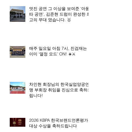
멋진 공연 그 이상을 보여준 '아묻
따 공연', 김준현 드럼이 완성한 최
고의 무대 였습니다. 🥇
매주 일요일 아침 7시, 진검재는
이미 ‘열정 모드’ ON! ☀️⚔️
차인현 회장님의 한국실업양궁연
맹 부회장 취임을 진심으로 축하드
립니다!
2026 KBPA 한국브랜드언론평가
대상 수상을 축하드립니다