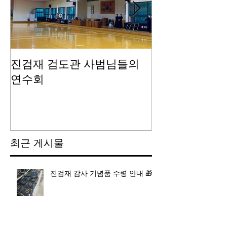
진검재 검도관 사범님들의
진검재 자체 
연수회
최근 게시물
진검재 감사 기념품 수령 안내 🎁