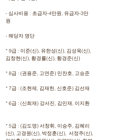
- 심사비용 : 초급자-4만원, 유급자-3만
원 
- 해당자 명단
* 9급 : 이준(신), 유한성(신), 김성욱(신), 
김창현(신), 황경률(신), 황경준(신)
* 8급 : (권용준, 고연준) 민찬호, 고승준 
* 7급 : (조현제, 김재헌, 신호준) 김선재 
* 6급 : (신희재) 강서진, 김민재, 이지환   
* 5급 : (김도영) 서창휘, 이승주, 김혜리
(신), 고경원(신), 박정훈(신),  서정주(신), 