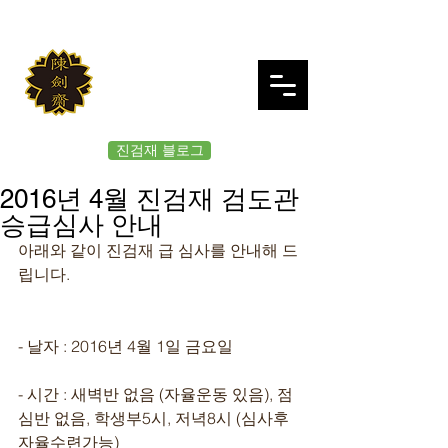
JINKUMJAE
대한검도회 여의도 진검재
진검재 블로그
2016년 4월 진검재 검도관
승급심사 안내
아래와 같이 진검재 급 심사를 안내해 드
립니다. 
- 날자 : 2016년 4월 1일 금요일 
- 시간 : 새벽반 없음 (자율운동 있음), 점
심반 없음, 학생부5시, 저녁8시 (심사후
자율수련가능)