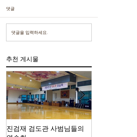
댓글
댓글을 입력하세요.
추천 게시물
진검재 검도관 사범님들의
진검재 자체 