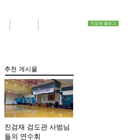
진검재 블로그
공지
관원 응답
영상관
추천 게시물
진검재 검도관 사범님
진검재 자체 방역실시
들의 연수회