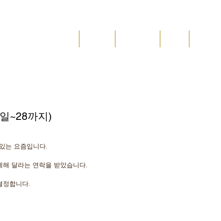
JAE
메인
진검재
수업 안내
위치
소식&
도 진검재
8일~28까지)
 있는 요즘입니다.
제해 달라는 연락을 받았습니다.
 결정합니다.