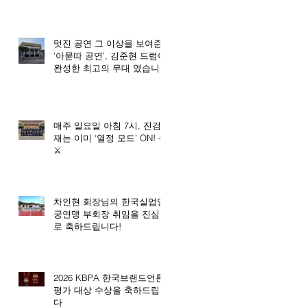
멋진 공연 그 이상을 보여준
'아묻따 공연', 김준현 드럼이
완성한 최고의 무대 였습니
다. 🥇
매주 일요일 아침 7시, 진검
재는 이미 ‘열정 모드’ ON! ☀️
⚔️
차인현 회장님의 한국실업양
궁연맹 부회장 취임을 진심으
로 축하드립니다!
2026 KBPA 한국브랜드언론
평가 대상 수상을 축하드립니
다