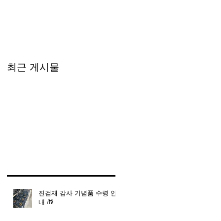
최근 게시물
진검재 감사 기념품 수령 안
내 🎁