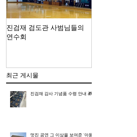
진검재 검도관 사범님들의
진검재 자체 
연수회
최근 게시물
진검재 감사 기념품 수령 안내 🎁
멋진 공연 그 이상을 보여준 '아묻