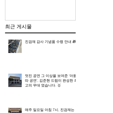
최근 게시물
진검재 감사 기념품 수령 안내 🎁
멋진 공연 그 이상을 보여준 '아묻
따 공연', 김준현 드럼이 완성한 최
고의 무대 였습니다. 🥇
매주 일요일 아침 7시, 진검재는