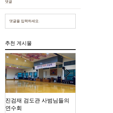
댓글
댓글을 입력하세요.
추천 게시물
진검재 검도관 사범님들의
진검재 자체 
연수회