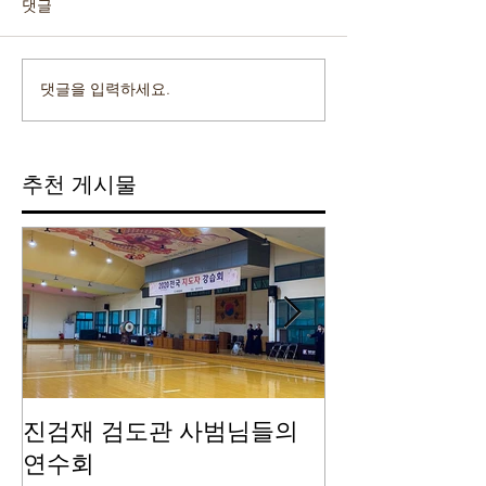
댓글
댓글을 입력하세요.
추천 게시물
진검재 검도관 사범님들의
진검재 자체 
연수회