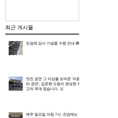
최근 게시물
진검재 감사 기념품 수령 안내 🎁
멋진 공연 그 이상을 보여준 '아묻
따 공연', 김준현 드럼이 완성한 최
고의 무대 였습니다. 🥇
매주 일요일 아침 7시, 진검재는